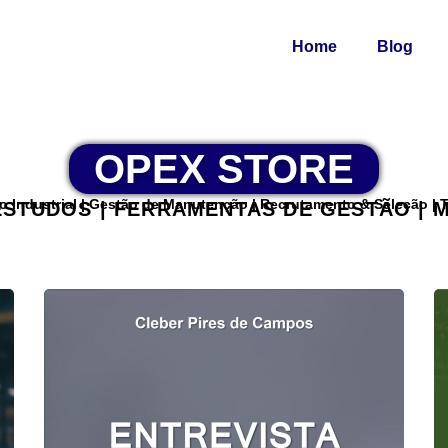
Home
Blog
OPEX STORE
ão Industrial | Gestão de Manutenção | Recrutamento & Seleção |
ESTUDOS | FERRAMENTAS DE GESTÃO | 