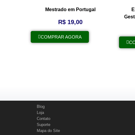
Mestrado em Portugal
E
Gest
R$
19,00
COMPRAR AGORA
C
Blog
Loja
Contato
Suporte
Mapa do Site